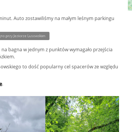
minut. Auto zostawiliśmy na małym leśnym parkingu
no przy Jeziorze Lusowskim
ie na bagna w jednym z punktów wymagało przejścia
ózkiem.
sowskiego to dość popularny cel spacerów ze względu
e
.