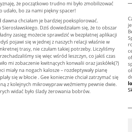
rzyznaję, że początkowo trudno mi było zmobilizować
ę to udało, bo za nami piękny spacer!
C
d dawna chciałam je bardziej poeksplorować.
j
 Sierosławskiego. Dziś dowiedziałam się, że to obszar
B
adny zasięg możecie sprawdzić w bezpłatnej aplikacji
S
ś pojawi się w jednej z naszych relacji właśnie w
r
kretnej trasy, nie czułam takiej potrzeby. Liczyliśmy
c
rzechadzaliśmy się więc wśród leszczyn, co jakiś czas
o
iło mi zobaczenie kwitnących konwalii oraz jaskółek(?)
s
ieci miały na nogach kalosze – rozdeptywały pianę
o
d
lały się w błocie . Gee koniecznie chciał zatrzymać się
l
 jedną z kolejnych mikrowypraw weźmiemy pewnie dwie.
S
tórych widać było ślady żerowania bobrów.