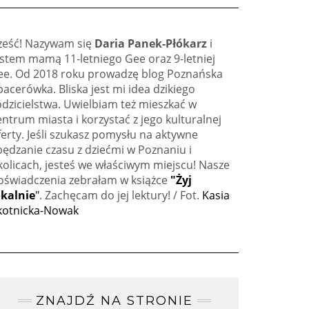
ześć! Nazywam się
Daria Panek-Płókarz
i
estem mamą 11-letniego Gee oraz 9-letniej
ee. Od 2018 roku prowadzę blog Poznańska
pacerówka. Bliska jest mi idea dzikiego
odzicielstwa. Uwielbiam też mieszkać w
entrum miasta i korzystać z jego kulturalnej
ferty. Jeśli szukasz pomysłu na aktywne
pędzanie czasu z dziećmi w Poznaniu i
kolicach, jesteś we właściwym miejscu! Nasze
oświadczenia zebrałam w książce
"Żyj
okalnie
"
. Zachęcam do jej lektury! / Fot.
Kasia
kotnicka-Nowak
ZNAJDŹ NA STRONIE