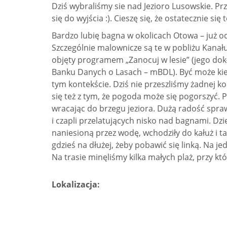
Dziś wybraliśmy sie nad Jezioro Lusowskie. P
się do wyjścia :). Cieszę się, że ostatecznie si
Bardzo lubię bagna w okolicach Otowa – już o
Szczególnie malownicze są te w pobliżu Kanału
objęty programem „Zanocuj w lesie” (jego dokł
Banku Danych o Lasach – mBDL). Być może kiedy
tym kontekście. Dziś nie przeszliśmy żadnej kon
się też z tym, że pogoda może się pogorszyć. P
wracając do brzegu jeziora. Dużą radość spraw
i czapli przelatujących nisko nad bagnami. Dz
naniesioną przez wodę, wchodziły do kałuż i tap
gdzieś na dłużej, żeby pobawić się linką. Na
Na trasie minęliśmy kilka małych plaż, przy k
Lokalizacja: