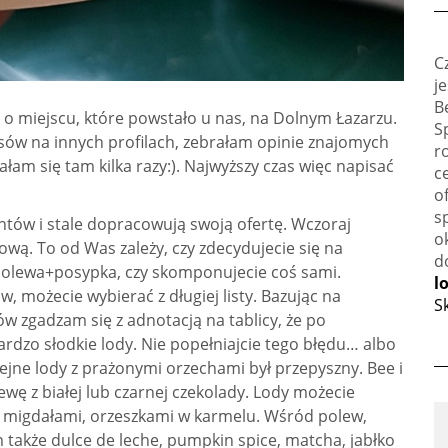
C
j
B
o miejscu, które powstało u nas, na Dolnym Łazarzu.
S
isów na innych profilach, zebrałam opinie znajomych
r
am się tam kilka razy:). Najwyższy czas więc napisać
c
o
s
entów i stale dopracowują swoją ofertę. Wczoraj
o
ową. To od Was zależy, czy zdecydujecie się na
d
olewa+posypka, czy skomponujecie coś sami.
l
możecie wybierać z długiej listy. Bazując na
S
 zgadzam się z adnotacją na tablicy, że po
rdzo słodkie lody. Nie popełniajcie tego błędu… albo
ejne lody z prażonymi orzechami był przepyszny. Bee i
ewę z białej lub czarnej czekolady. Lody możecie
 migdałami, orzeszkami w karmelu. Wśród polew,
także dulce de leche, pumpkin spice, matcha, jabłko