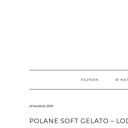
Skip
to
content
POZNAŃ
W NA
24 września 2024
POLANE SOFT GELATO – L