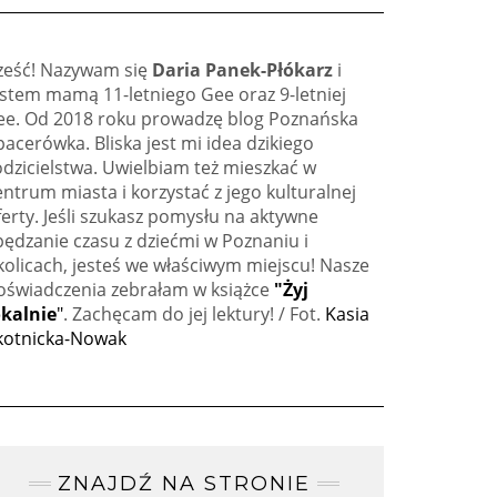
ześć! Nazywam się
Daria Panek-Płókarz
i
estem mamą 11-letniego Gee oraz 9-letniej
ee. Od 2018 roku prowadzę blog Poznańska
pacerówka. Bliska jest mi idea dzikiego
odzicielstwa. Uwielbiam też mieszkać w
entrum miasta i korzystać z jego kulturalnej
ferty. Jeśli szukasz pomysłu na aktywne
pędzanie czasu z dziećmi w Poznaniu i
kolicach, jesteś we właściwym miejscu! Nasze
oświadczenia zebrałam w książce
"Żyj
okalnie
"
. Zachęcam do jej lektury! / Fot.
Kasia
kotnicka-Nowak
ZNAJDŹ NA STRONIE