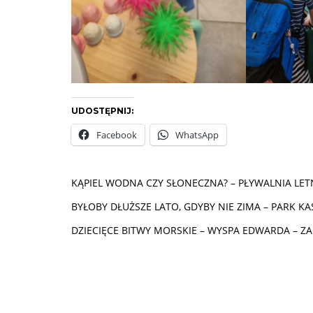
UDOSTĘPNIJ:
Facebook
WhatsApp
KĄPIEL WODNA CZY SŁONECZNA? – PŁYWALNIA LE
BYŁOBY DŁUŻSZE LATO, GDYBY NIE ZIMA – PARK K
DZIECIĘCE BITWY MORSKIE – WYSPA EDWARDA – Z