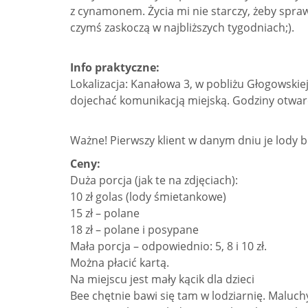
z cynamonem. Życia mi nie starczy, żeby sprawd
czymś zaskoczą w najbliższych tygodniach;).
Info praktyczne:
Lokalizacja: Kanałowa 3, w pobliżu Głogowskiej
dojechać komunikacją miejską. Godziny otwarc
Ważne! Pierwszy klient w danym dniu je lody b
Ceny:
Duża porcja (jak te na zdjęciach):
10 zł golas (lody śmietankowe)
15 zł – polane
18 zł – polane i posypane
Mała porcja – odpowiednio: 5, 8 i 10 zł.
Można płacić kartą.
Na miejscu jest mały kącik dla dzieci
Bee chętnie bawi się tam w lodziarnię. Maluchy