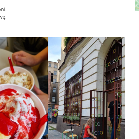
ni.
wę.